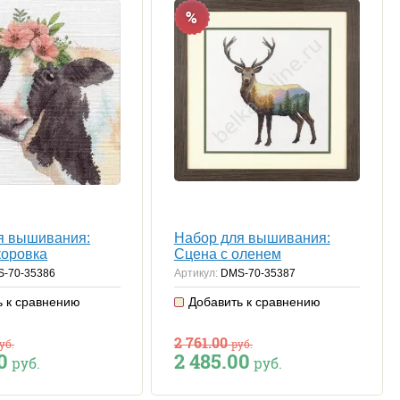
%
я вышивания:
Набор для вышивания:
коровка
Сцена с оленем
-70-35386
Артикул:
DMS-70-35387
ь к сравнению
Добавить к сравнению
2 761.00
уб.
руб.
0
2 485.00
руб.
руб.