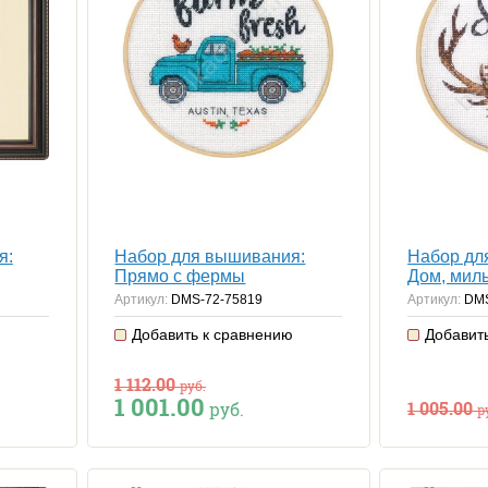
я:
Набор для вышивания:
Набор дл
Прямо с фермы
Дом, мил
Артикул:
DMS-72-75819
Артикул:
DMS
ю
Добавить к сравнению
Добавит
1 112.00
руб.
1 001.00
1 005.00
руб.
р