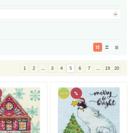
1
2
...
3
4
5
6
7
...
19
20
%
new