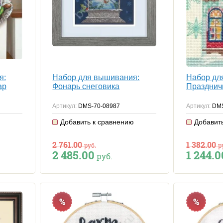
я:
Набор для вышивания:
Набор дл
ар
Фонарь снеговика
Празднич
Артикул:
DMS-70-08987
Артикул:
DMS
ю
Добавить к сравнению
Добавит
2 761.00
1 382.00
руб.
р
2 485.00
1 244.0
руб.
%
%