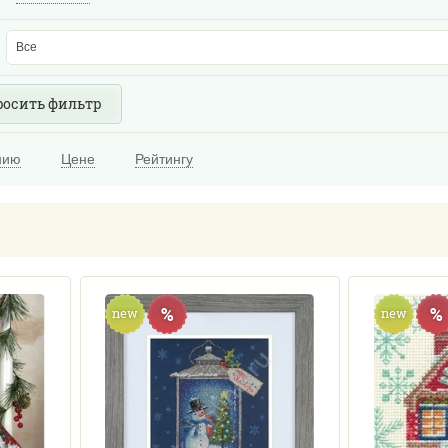
Все
росить фильтр
нию
Цене
Рейтингу
%
%
new
new