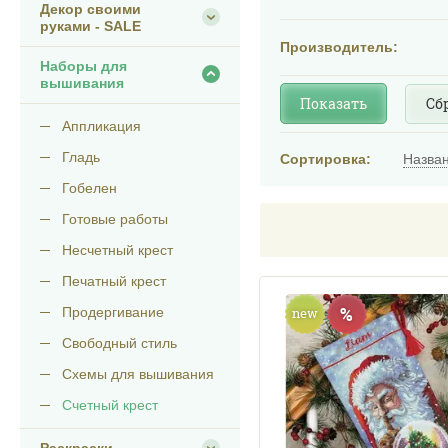
Декор своими
руками - SALE
Производитель:
Наборы для
вышивания
Показать
Сб
Аппликация
Гладь
Сортировка:
Назва
Гобелен
Готовые работы
Несчетный крест
Печатный крест
%
new
Продергивание
Свободный стиль
Схемы для вышивания
Счетный крест