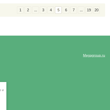
1
2
...
3
4
5
6
7
...
19
20
Megagroup.ru
e и