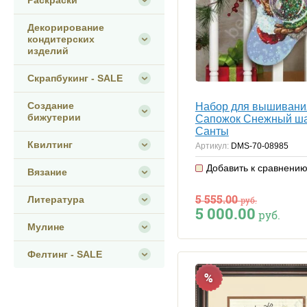
Раскраски
Декорирование
кондитерских
изделий
Скрапбукинг - SALE
Создание
Набор для вышивани
бижутерии
Сапожок Снежный ш
Санты
Квилтинг
Артикул:
DMS-70-08985
Добавить к сравнени
Вязание
5 555.00
Литература
руб.
5 000.00
руб.
Мулине
Фелтинг - SALE
%