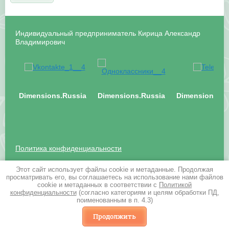
Индивидуальный предприниматель Кирица Александр
Владимирович
Dimensions.Russia
Dimensions.Russia
Dimensions.Ru
Политика конфиденциальности
Этот сайт использует файлы cookie и метаданные. Продолжая
Почтовый адрес: 125424, г. Москва, Волоколамское
просматривать его, вы соглашаетесь на использование нами файлов
шоссе, д. 73
cookie и метаданных в соответствии с
Политикой
info@business-class.ru
конфиденциальности
(согласно категориям и целям обработки ПД,
поименованным в п. 4.3)
Megagroup.ru
Продолжить