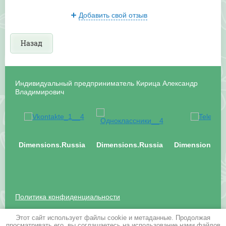
Добавить свой отзыв
Назад
Индивидуальный предприниматель Кирица Александр
Владимирович
Dimensions.Russia
Dimensions.Russia
Dimensions.Ru
Политика конфиденциальности
Почтовый адрес: 125424, г. Москва, Волоколамское
Этот сайт использует файлы cookie и метаданные. Продолжая
просматривать его, вы соглашаетесь на использование нами файлов