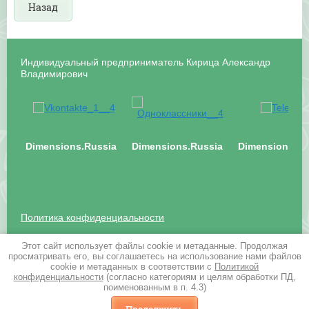
Назад
Индивидуальный предприниматель Кирица Александр
Владимирович
Dimensions.Russia
Dimensions.Russia
Dimensions.Ru
Политика конфиденциальности
Этот сайт использует файлы cookie и метаданные. Продолжая
Почтовый адрес: 125424, г. Москва, Волоколамское
просматривать его, вы соглашаетесь на использование нами файлов
шоссе, д. 73
cookie и метаданных в соответствии с
Политикой
info@business-class.ru
конфиденциальности
(согласно категориям и целям обработки ПД,
поименованным в п. 4.3)
Megagroup.ru